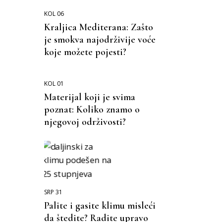
KOL 06
Kraljica Mediterana: Zašto
je smokva najodrživije voće
koje možete pojesti?
KOL 01
Materijal koji je svima
poznat: Koliko znamo o
njegovoj održivosti?
SRP 31
Palite i gasite klimu misleći
da štedite? Radite upravo