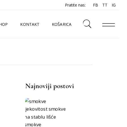
Pratite nas:
FB
TT
IG
HOP
KONTAKT
KOŠARICA
N
Najnoviji postovi