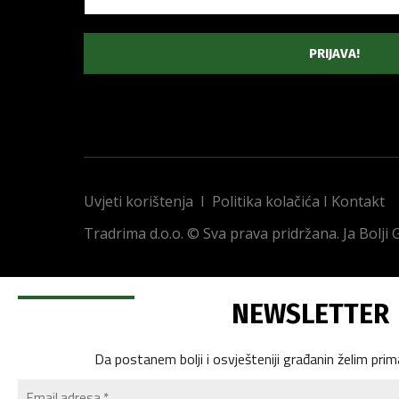
Uvjeti korištenja
I
Politika kolačića
I
Kontakt
Tradrima d.o.o. © Sva prava pridržana. Ja Bolji
NEWSLETTER
Da postanem bolji i osvješteniji građanin želim prim