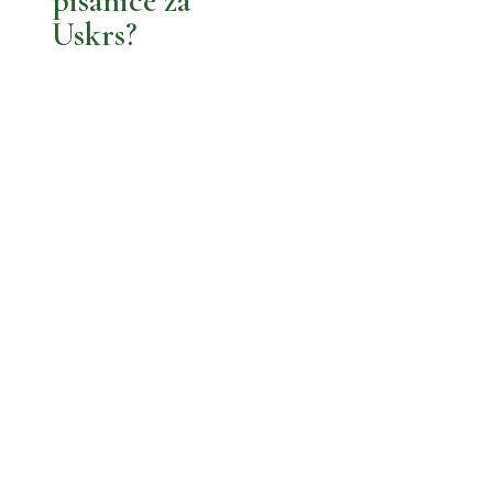
OLJI PRAZNICI
pisanice za
Uskrs?