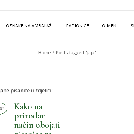
OZNAKE NA AMBALAŽI
RADIONICE
O MENI
S
Home
Posts tagged "jaja"
TKO SAM JA?
ZELENI MAGAZI
MEDIJI
ISKUSTVA
OLJI ŽIVOT
Kako na
03
prirodan
način obojati
,