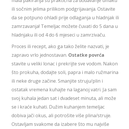
mala pakiranja su praktična za dodavanje umaku
ili sočnim jelima prilikom podgrijavanja. Ostavite
da se potpuno ohladi prije odlaganja u hladnjak ili
zamrzavanja! Temeljac možete čuvati do 5 dana u
hladnjaku ili od 4 do 6 mjeseci u zamrzivaču.
Proces ili recept, ako ga tako želite nazvati, je
zapravo vrlo jednostavan.
Ostatke povrća
stavite u veliki lonac i prekrijte sve vodom. Nakon
što prokuha, dodajte soli, papra i malo ružmarina
ili neke druge začine. Smanjite struju/plin i
ostatak vremena kuhajte na laganoj vatri. Ja sam
svoj kuhala jedan sat i dvadeset minuta, ali može
se i kraće kuhati. Dužim kuhanjem temeljac
dobiva jači okus, ali potrošite više plina/struje.
Ostavljam svakome da izabere što mu najviše