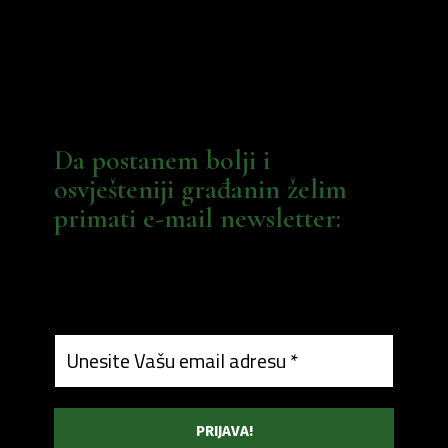
Da postanem bolji i
osvješteniji građanin želim
primati e-mail newsletter: