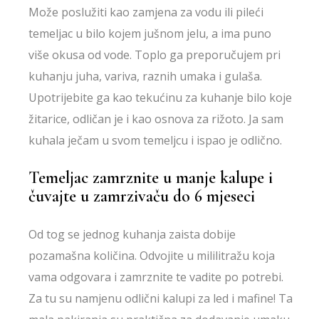
Može poslužiti kao zamjena za vodu ili pileći
temeljac u bilo kojem jušnom jelu, a ima puno
više okusa od vode. Toplo ga preporučujem pri
kuhanju juha, variva, raznih umaka i gulaša.
Upotrijebite ga kao tekućinu za kuhanje bilo koje
žitarice, odličan je i kao osnova za rižoto. Ja sam
kuhala ječam u svom temeljcu i ispao je odlično.
Temeljac zamrznite u manje kalupe i
čuvajte u zamrzivaču do 6 mjeseci
Od tog se jednog kuhanja zaista dobije
pozamašna količina. Odvojite u mililitražu koja
vama odgovara i zamrznite te vadite po potrebi.
Za tu su namjenu odlični kalupi za led i mafine! Ta