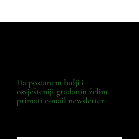
Da postanem bolji i
osvješteniji građanin želim
primati e-mail newsletter: