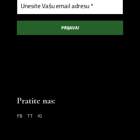
Pratite nas:
FB
TT
IG