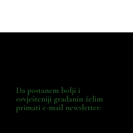
Da postanem bolji i
osvješteniji građanin želim
primati e-mail newsletter: