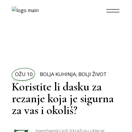
OŽU 10
BOLJA KUHINJA
,
BOLJI ŽIVOT
Koristite li dasku za
rezanje koja je sigurna
za vas i okoliš?
nanstvenici još istražuju utjecaj