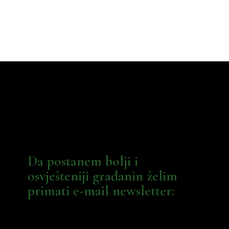
Da postanem bolji i
osvješteniji građanin želim
primati e-mail newsletter: