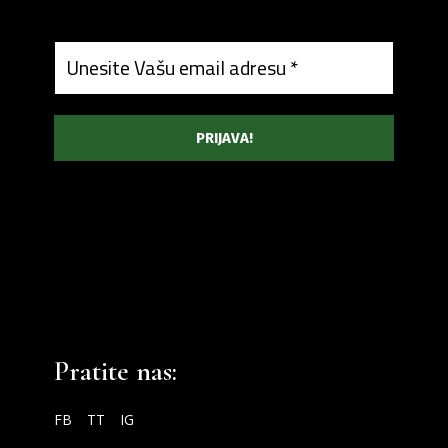
Pratite nas:
FB
TT
IG