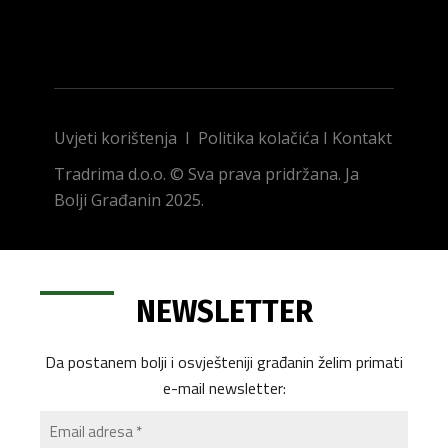
Uvjeti korištenja
I
Politika kolačića
I
Kontakt
Tradrima d.o.o. © Sva prava pridržana. Ja
Bolji Građanin 2025.
NEWSLETTER
Da postanem bolji i osvješteniji građanin želim primati
e-mail newsletter: