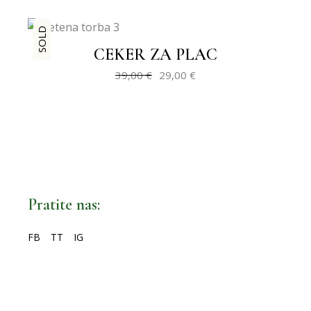
SALE
SOLD
CEKER ZA PLAC
39,00
€
29,00
€
Izvorna
Trenutna
cijena
cijena
bila
je:
je:
29,00 €.
39,00 €.
Pratite nas:
FB
TT
IG