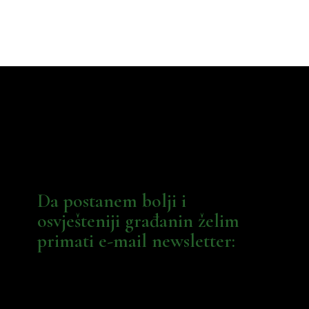
Da postanem bolji i
osvješteniji građanin želim
primati e-mail newsletter: