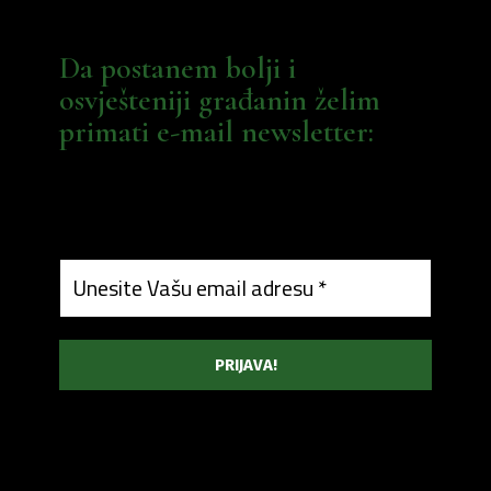
Da postanem bolji i
osvješteniji građanin želim
primati e-mail newsletter: