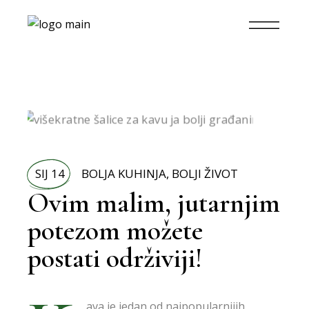
SIJ 14
BOLJA KUHINJA
,
BOLJI ŽIVOT
Ovim malim, jutarnjim
potezom možete
postati održiviji!
ava je jedan od najpopularnijih