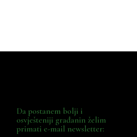
Da postanem bolji i
osvješteniji građanin želim
primati e-mail newsletter: