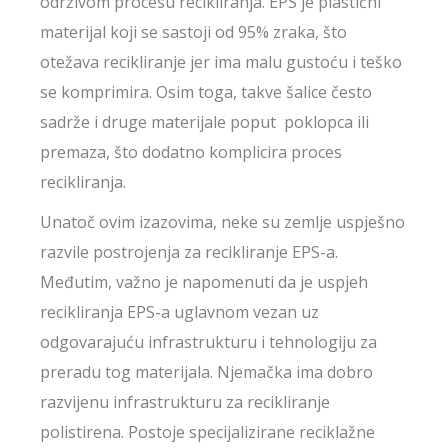
održivom procesu recikliranja. EPS je plastični
materijal koji se sastoji od 95% zraka, što
otežava recikliranje jer ima malu gustoću i teško
se komprimira. Osim toga, takve šalice često
sadrže i druge materijale poput poklopca ili
premaza, što dodatno komplicira proces
recikliranja.
Unatoč ovim izazovima, neke su zemlje uspješno
razvile postrojenja za recikliranje EPS-a.
Međutim, važno je napomenuti da je uspjeh
recikliranja EPS-a uglavnom vezan uz
odgovarajuću infrastrukturu i tehnologiju za
preradu tog materijala. Njemačka ima dobro
razvijenu infrastrukturu za recikliranje
polistirena. Postoje specijalizirane reciklažne