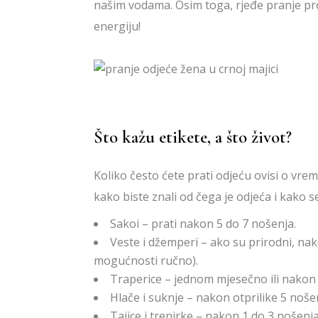
našim vodama. Osim toga, rjeđe pranje prod
energiju!
Što kažu etikete, a što život?
Koliko često ćete prati odjeću ovisi o vrem
kako biste znali od čega je odjeća i kako 
Sakoi – prati nakon 5 do 7 nošenja.
Veste i džemperi – ako su prirodni, nak
mogućnosti ručno).
Traperice – jednom mjesečno ili nakon 
Hlače i suknje – nakon otprilike 5 noše
Tajice i trenirke – nakon 1 do 3 nošenja