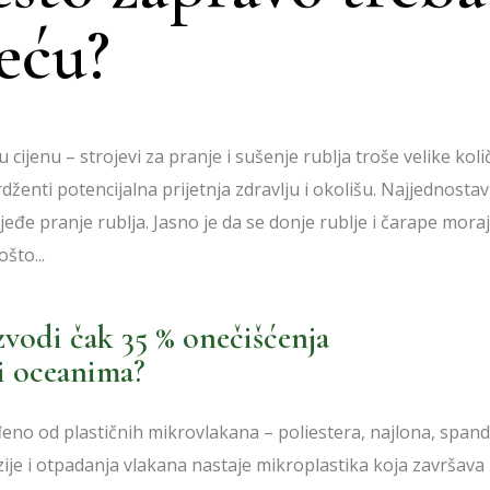
jeću?
cijenu – strojevi za pranje i sušenje rublja troše velike koli
dženti potencijalna prijetnja zdravlju i okolišu. Najjednostavn
jeđe pranje rublja. Jasno je da se donje rublje i čarape mora
što...
oizvodi čak 35 % onečišćenja
i oceanima?
đeno od plastičnih mikrovlakana – poliestera, najlona, span
zije i otpadanja vlakana nastaje mikroplastika koja završava