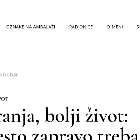
OZNAKE NA AMBALAŽI
RADIONICE
O MENI
S
TKO SAM JA?
ZELENI MAGAZI
MEDIJI
ISKUSTVA
IVOT
nja, bolji život:
esto zapravo treba