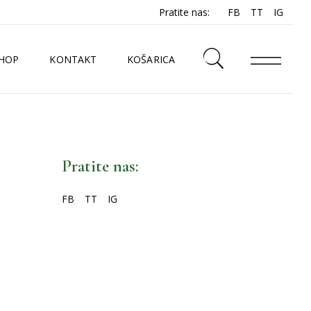
Pratite nas:
FB
TT
IG
HOP
KONTAKT
KOŠARICA
N
Pratite nas:
FB
TT
IG