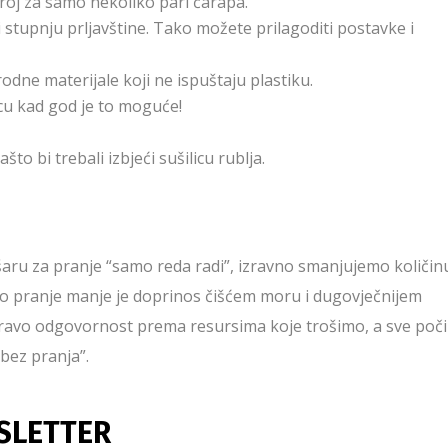
troj za samo nekoliko pari čarapa.
i stupnju prljavštine. Tako možete prilagoditi postavke i
odne materijale koji ne ispuštaju plastiku.
icu kad god je to moguće!
to bi trebali izbjeći sušilicu rublja.
aru za pranje “samo reda radi”, izravno smanjujemo količin
ko pranje manje je doprinos čišćem moru i dugovječnijem
ravo odgovornost prema resursima koje trošimo, a sve poči
bez pranja”.
SLETTER