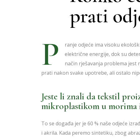
BOLJA POTROŠNJA
prati od
MOŽEMO BOLJE
P
ranje odjeće ima visoku ekološku 
električne energije, dok su deter
način rješavanja problema jest r
prati nakon svake upotrebe, ali ostalo nipo
Jeste li znali da tekstil pr
mikroplastikom u morima 
To se događa jer je 60 % naše odjeće izra
i akrila.
Kada peremo sintetiku
, zbog abra