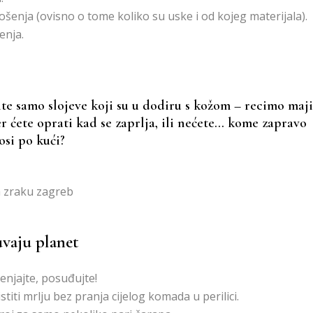
nošenja (ovisno o tome koliko su uske i od kojeg materijala).
enja.
te samo slojeve koji su u dodiru s kožom – recimo maj
ćete oprati kad se zaprlja, ili nećete… kome zapravo
osi po kući?
uvaju planet
jenjajte, posuđujte!
iti mrlju bez pranja cijelog komada u perilici.