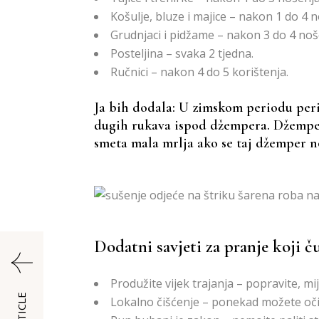
Košulje, bluze i majice – nakon 1 do 4 
Grudnjaci i pidžame – nakon 3 do 4 noš
Posteljina – svaka 2 tjedna.
Ručnici – nakon 4 do 5 korištenja.
Ja bih dodala: U zimskom periodu peri
dugih rukava ispod džempera. Džemper 
smeta mala mrlja ako se taj džemper n
Dodatni savjeti za pranje koji č
Produžite vijek trajanja – popravite, mi
Lokalno čišćenje – ponekad možete očist