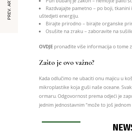
PREV. ARTICLE
Pun bubanj je zakon – nemojte paliti s
Razdvajajte pametno – po boji, tkanini 
uštedjeti energiju.
Birajte prirodno – birajte organske prir
Osušite na zraku – zaboravite na sušil
OVDJE
pronađite više informacija o tome zaš
Zašto je ovo važno?
Kada odlučimo ne ubaciti onu majicu u koš
mikroplastike koja guši naše oceane. Sva
ormaru. Odgovornost prema odjeći je zap
jednim jednostavnim “može to još jednom 
NEW